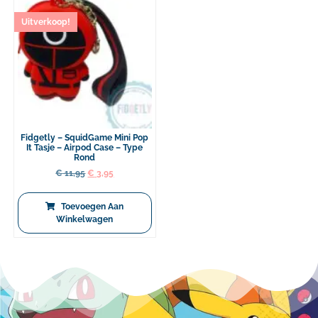
Uitverkoop!
Fidgetly – SquidGame Mini Pop
It Tasje – Airpod Case – Type
Rond
€
11,95
€
3,95
Toevoegen Aan
Winkelwagen