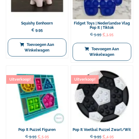
Squishy Eenhoorn
Fidget Toys | Nederlandse Vlag
Pop It | Tiktok
€
9,95
€
5,95
€
1,95
Toevoegen Aan
Toevoegen Aan
Winkelwagen
Winkelwagen
Uitverkoop!
Uitverkoop!
Pop It Puzzel Figuren
Pop It Voetbal Puzzel Zwart/wit
€
9,95
€
5,95
€
9,95
€
4,95