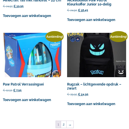
Minecraft Tas met handvat – 22 cm
Nickelodeon Paw Patrol
Kleurkoffer Junior 10-delig
€
24,95
€
19,95
€
24,90
€
16,45
Toevoegen aan winkelwagen
Toevoegen aan winkelwagen
Aanbieding!
Aanbieding!
Paw Patrol Verrassingsei
Rugzak – lichtgevende opdruk –
zwart
€
12,50
€
7,95
€
39,95
€
24,95
Toevoegen aan winkelwagen
Toevoegen aan winkelwagen
1
2
→