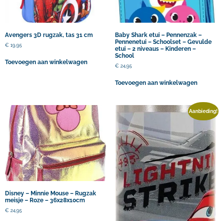
Avengers 3D rugzak, tas 31 cm
Baby Shark etui – Pennenzak –
Pennenetui – Schoolset – Gevulde
€
19,95
etui – 2 niveaus – Kinderen –
School
Toevoegen aan winkelwagen
€
24,95
Toevoegen aan winkelwagen
Aanbieding!
Disney – Minnie Mouse – Rugzak
meisje – Roze – 36x28x10cm
€
24,95