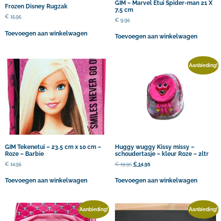
GIM – Marvel Etui Spider-man 21 X
Frozen Disney Rugzak
7,5 cm
€
15,95
€
9,95
Toevoegen aan winkelwagen
Toevoegen aan winkelwagen
Aanbieding!
GIM Tekenetui – 23.5 cm x 10 cm –
Huggy wuggy Kissy missy –
Roze – Barbie
schoudertasje – kleur Roze – 2ltr
€
14,95
€
19,95
€
14,95
Toevoegen aan winkelwagen
Toevoegen aan winkelwagen
Aanbieding!
Aanbieding!