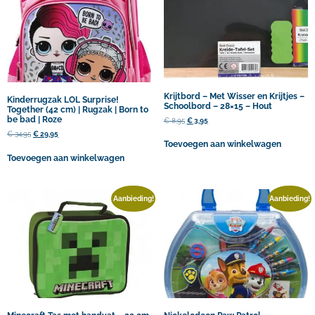
Krijtbord – Met Wisser en Krijtjes –
Kinderrugzak LOL Surprise!
Schoolbord – 28×15 – Hout
Together (42 cm) | Rugzak | Born to
be bad | Roze
€
8,95
€
3,95
€
34,95
€
29,95
Toevoegen aan winkelwagen
Toevoegen aan winkelwagen
Aanbieding!
Aanbieding!