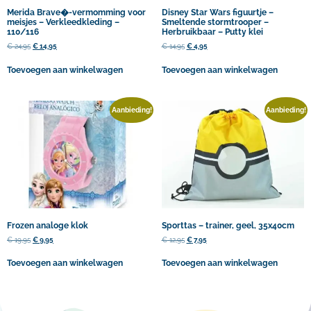
Merida Brave�-vermomming voor
Disney Star Wars figuurtje –
meisjes – Verkleedkleding –
Smeltende stormtrooper –
110/116
Herbruikbaar – Putty klei
€
24,95
€
14,95
€
14,95
€
4,95
Toevoegen aan winkelwagen
Toevoegen aan winkelwagen
Aanbieding!
Aanbieding!
Frozen analoge klok
Sporttas – trainer, geel, 35x40cm
€
19,95
€
9,95
€
12,95
€
7,95
Toevoegen aan winkelwagen
Toevoegen aan winkelwagen