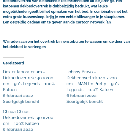
dekbedovertrek van de bekende Tekenfilmhelden uit de jaren 90, Het
katoenen dekbedovertrek is dubbelzijdig bedrukt, wat leuke
mogelijkheden geeft bij het opmaken van het bed. In combinatie met het
extra grote kussensloop, krijg je een echte blikvanger in je slaapkamer.
Een geweldig cadeau om te geven aan de Cartoon netwerk fan.
Wij raden aan om het overtrek binnenstebuiten te wassen om de duur van
het dekbed te verlengen.
Gerelateerd
Dexter laboratorium –
Johnny Bravo –
Dekbedovertrek 140 × 200
Dekbedovertrek 140 × 200
cm – 90’s Legends – 100%
cm – MAN I’m Pretty – 90’s
Katoen
Legends – 100% Katoen
6 februari 2022
6 februari 2022
Soortgelijk bericht
Soortgelijk bericht
Chupa Chups –
Dekbedovertrek 140 × 200
cm – 100% Katoen
6 februari 2022