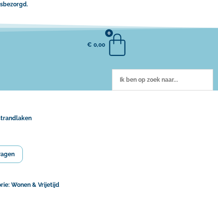
uisbezorgd.
0
€
0,00
strandlaken
wagen
rie:
Wonen & Vrijetijd