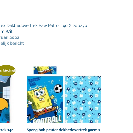
tex Dekbedovertrek Paw Patrol 140 X 200/70
Cm Wit
ruari 2022
elijk bericht
anbieding!
trek 140
Spong bob peuter dekbedovertrek 90cm x