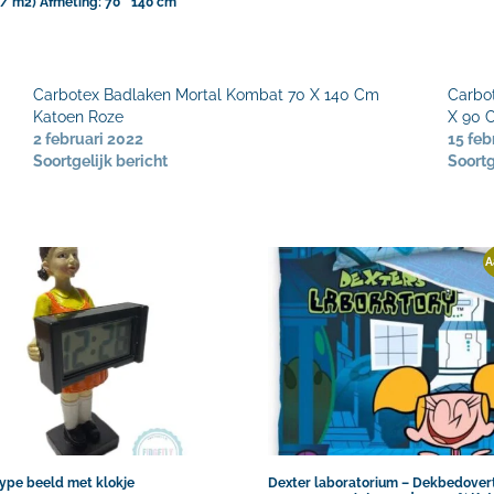
/ m2) Afmeting: 70 * 140 cm
Carbotex Badlaken Mortal Kombat 70 X 140 Cm
Carbo
Katoen Roze
X 90 
2 februari 2022
15 feb
Soortgelijk bericht
Soortg
A
ype beeld met klokje
Dexter laboratorium – Dekbedover