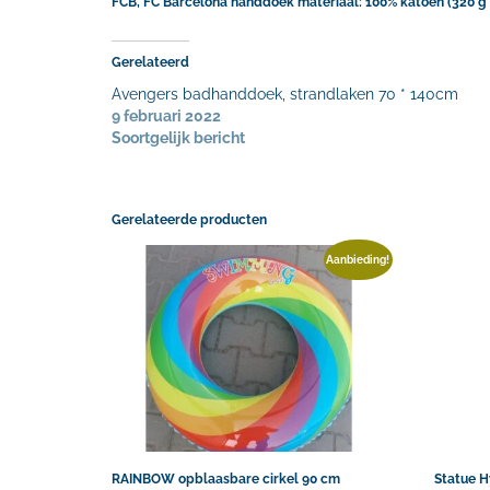
FCB, FC Barcelona handdoek materiaal: 100% katoen (320 g 
Gerelateerd
Avengers badhanddoek, strandlaken 70 * 140cm
9 februari 2022
Soortgelijk bericht
Gerelateerde producten
Aanbieding!
RAINBOW opblaasbare cirkel 90 cm
Statue H