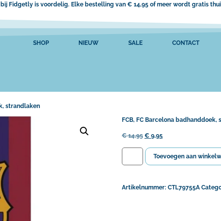
bij Fidgetly is voordelig. Elke bestelling van € 14,95 of meer wordt gratis th
SHOP
NIEUW
SALE
CONTACT
, strandlaken
FCB, FC Barcelona badhanddoek, 
€
14,95
€
9,95
Toevoegen aan winkel
Artikelnummer:
CTL79755A
Catego