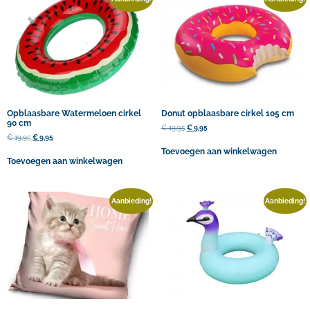
Opblaasbare Watermeloen cirkel
Donut opblaasbare cirkel 105 cm
90 cm
€
19,95
€
9,95
€
19,95
€
9,95
Toevoegen aan winkelwagen
Toevoegen aan winkelwagen
Aanbieding!
Aanbieding!